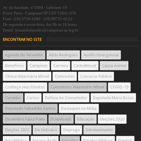
Av. da Saudade, n°1004 - Gabinete 10
Ponte Preta - Campinas/SP CEP 13041-670
Fone: (19) 3736-1680 / (19) 99721-0123
De segunda a sexta-feira, das 9h às 18 horas
Email: fernandomendes@campinas.sp.leg.br
ENCONTRAR NO SITE
Agenda do Vereador
Aildo Rodrigues
Auxílio Emergencial
Benefícios
Campinas
Carreira
CastraMovel
Causa Animal
Clínica Veterinária Móvel
Comissões
Concurso Público
Conheça seus Direitos
Consultório Veterinário Móvel
COVID-19
Cursinho
Cursos
Defesa do Consumidor
Deputada Maria Rosas
Deputado Sebastião Santos
Destaques na Mídia
Dezembro Faixa Preta
Downloads
Educação
Eleições 2020
Eleições 2022
Em Hebraico
Emprego
Entretenimento
Erro Médico
Espaço de Fé
Esportes
Estudos Bíblicos
Eventos