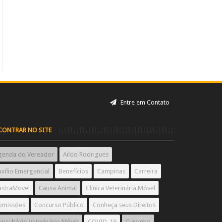
Entre em Contato
CONTRAR NO SITE
genda do Vereador
Aildo Rodrigues
xílio Emergencial
Benefícios
Campinas
Carreira
astraMovel
Causa Animal
Clínica Veterinária Móvel
omissões
Concurso Público
Conheça seus Direitos
nsultório Veterinário Móvel
COVID-19
Cursinho