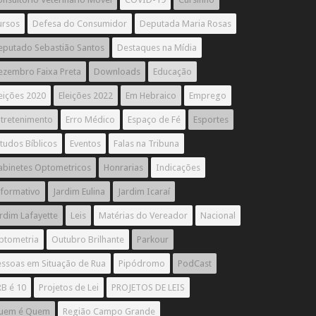
ursos
Defesa do Consumidor
Deputada Maria Rosas
eputado Sebastião Santos
Destaques na Mídia
ezembro Faixa Preta
Downloads
Educação
eições 2020
Eleições 2022
Em Hebraico
Emprego
ntretenimento
Erro Médico
Espaço de Fé
Esportes
tudos Bíblicos
Eventos
Falas na Tribuna
abinetes Optometricos
Honrarias
Indicações
nformativo
Jardim Eulina
Jardim Icaraí
rdim Lafayette
Leis
Matérias do Vereador
Nacional
ptometria
Outubro Brilhante
Parkour
essoas em Situação de Rua
Pipódromo
PodCast
B é 10
Projetos de Lei
PROJETOS DE LEIS
uem é Quem
Região Campo Grande