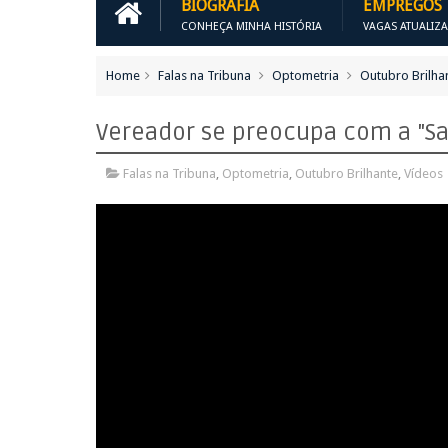
BIOGRAFIA
EMPREGOS
CONHEÇA MINHA HISTÓRIA
VAGAS ATUALIZ
Home
Falas na Tribuna
Optometria
Outubro Brilha
Vereador se preocupa com a "Sa
Falas na Tribuna
,
Optometria
,
Outubro Brilhante
,
Vídeos