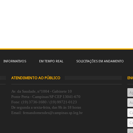
INFORMATIVOS
EM TEMPO REAL
SOLICITAÇÕES EM ANDAMENTO
ATENDIMENTO AO PÚBLICO
EN
Av. da Saudade, n°1004 - Gabinete 10
A
Ponte Preta - Campinas/SP CEP 13041-670
Fone: (19) 3736-1680 / (19) 99721-0123
Au
De segunda a sexta-feira, das 9h às 18 horas
Email: fernandomendes@campinas.sp.leg.br
C
C
Co