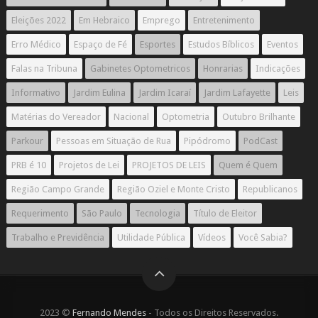
Eleições 2022
Em Hebraico
Emprego
Entretenimento
Erro Médico
Espaço de Fé
Esportes
Estudos Bíblicos
Eventos
Falas na Tribuna
Gabinetes Optometricos
Honrarias
Indicações
Informativo
Jardim Eulina
Jardim Icaraí
Jardim Lafayette
Leis
Matérias do Vereador
Nacional
Optometria
Outubro Brilhante
Parkour
Pessoas em Situação de Rua
Pipódromo
PodCast
PRB é 10
Projetos de Lei
PROJETOS DE LEIS
Quem é Quem
Região Campo Grande
Região Oziel e Monte Cristo
Republicanos
Requerimento
São Paulo
Tecnologia
Título de Eleitor
Trabalho e Previdência
Utilidade Pública
Vídeos
Você Sabia?
2023 ©
Fernando Mendes
- Todos os Direitos Reservados.