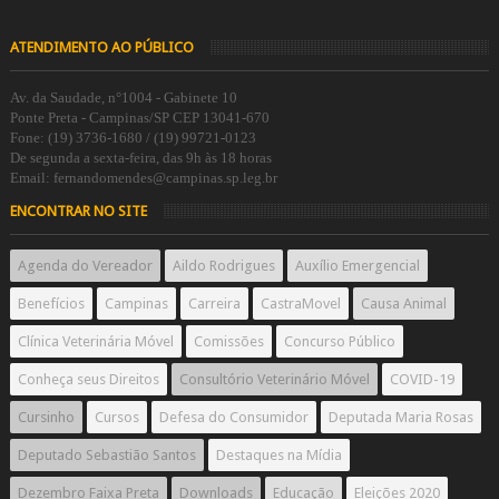
ATENDIMENTO AO PÚBLICO
Av. da Saudade, n°1004 - Gabinete 10
Ponte Preta - Campinas/SP CEP 13041-670
Fone: (19) 3736-1680 / (19) 99721-0123
De segunda a sexta-feira, das 9h às 18 horas
Email: fernandomendes@campinas.sp.leg.br
ENCONTRAR NO SITE
Agenda do Vereador
Aildo Rodrigues
Auxílio Emergencial
Benefícios
Campinas
Carreira
CastraMovel
Causa Animal
Clínica Veterinária Móvel
Comissões
Concurso Público
Conheça seus Direitos
Consultório Veterinário Móvel
COVID-19
Cursinho
Cursos
Defesa do Consumidor
Deputada Maria Rosas
Deputado Sebastião Santos
Destaques na Mídia
Dezembro Faixa Preta
Downloads
Educação
Eleições 2020