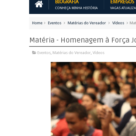
BIOGRAFIA
EMPREGOS
CONHEÇA MINHA HISTÓRIA
VAGAS ATUALIZ
Home
Eventos
Matérias do Vereador
Vídeos
Mat
Matéria - Homenagem à Força J
Eventos
,
Matérias do Vereador
,
Vídeos