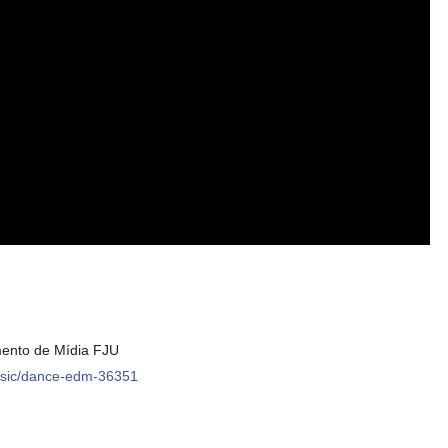
ento de Mídia FJU
music/dance-edm-36351