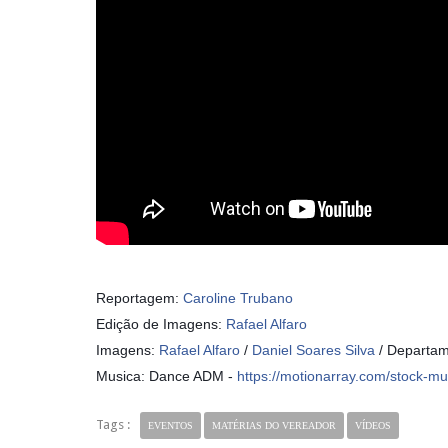
Reportagem:
Caroline Trubano
Edição de Imagens:
Rafael Alfaro
Imagens:
Rafael Alfaro
/
Daniel Soares Silva
/ Departam
Musica: Dance ADM -
https://motionarray.com/stock-
Tags :
EVENTOS
MATÉRIAS DO VEREADOR
VÍDEOS