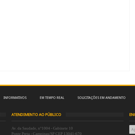
INFORMATIVOS
EM TEMPO REAL
SOLICITAÇÕES EM ANDAMENTO
ATENDIMENTO AO PÚBLICO
EN
Av. da Saudade, n°1004 - Gabinete 10
A
Ponte Preta - Campinas/SP CEP 13041-670