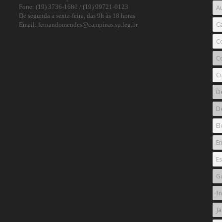
Fone: (19) 3736-1680 / (19) 99721-0123
Au
De segunda a sexta-feira, das 9h às 18 horas
Email: fernandomendes@campinas.sp.leg.br
C
C
Co
C
D
D
El
E
Es
G
I
Ja