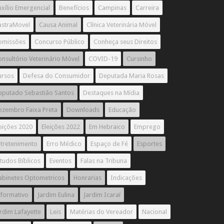
xílio Emergencial
Benefícios
Campinas
Carreira
astraMovel
Causa Animal
Clínica Veterinária Móvel
omissões
Concurso Público
Conheça seus Direitos
nsultório Veterinário Móvel
COVID-19
Cursinho
ursos
Defesa do Consumidor
Deputada Maria Rosas
eputado Sebastião Santos
Destaques na Mídia
ezembro Faixa Preta
Downloads
Educação
eições 2020
Eleições 2022
Em Hebraico
Emprego
ntretenimento
Erro Médico
Espaço de Fé
Esportes
tudos Bíblicos
Eventos
Falas na Tribuna
abinetes Optometricos
Honrarias
Indicações
nformativo
Jardim Eulina
Jardim Icaraí
rdim Lafayette
Leis
Matérias do Vereador
Nacional