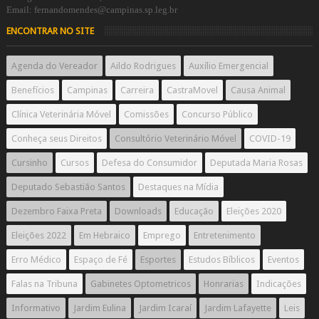
Email: fernandomendes@campinas.sp.leg.br
ENCONTRAR NO SITE
Agenda do Vereador
Aildo Rodrigues
Auxílio Emergencial
Benefícios
Campinas
Carreira
CastraMovel
Causa Animal
Clínica Veterinária Móvel
Comissões
Concurso Público
Conheça seus Direitos
Consultório Veterinário Móvel
COVID-19
Cursinho
Cursos
Defesa do Consumidor
Deputada Maria Rosas
Deputado Sebastião Santos
Destaques na Mídia
Dezembro Faixa Preta
Downloads
Educação
Eleições 2020
Eleições 2022
Em Hebraico
Emprego
Entretenimento
Erro Médico
Espaço de Fé
Esportes
Estudos Bíblicos
Eventos
Falas na Tribuna
Gabinetes Optometricos
Honrarias
Indicações
Informativo
Jardim Eulina
Jardim Icaraí
Jardim Lafayette
Leis