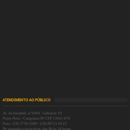
ATENDIMENTO AO PÚBLICO
Av. da Saudade, n°1004 - Gabinete 10
Ponte Preta - Campinas/SP CEP 13041-670
Fone: (19) 3736-1680 / (19) 99721-0123
De segunda a sexta-feira, das 9h às 18 horas