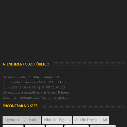
ATENDIMENTO AO PÚBLICO
Av. da Saudade, n°1004 - Gabinete 10
Ponte Preta - Campinas/SP CEP 13041-670
Fone: (19) 3736-1680 / (19) 99721-0123
De segunda a sexta-feira, das 9h às 18 horas
Email: fernandomendes@campinas.sp.leg.br
ENCONTRAR NO SITE
Agenda do Vereador
Aildo Rodrigues
Auxílio Emergencial