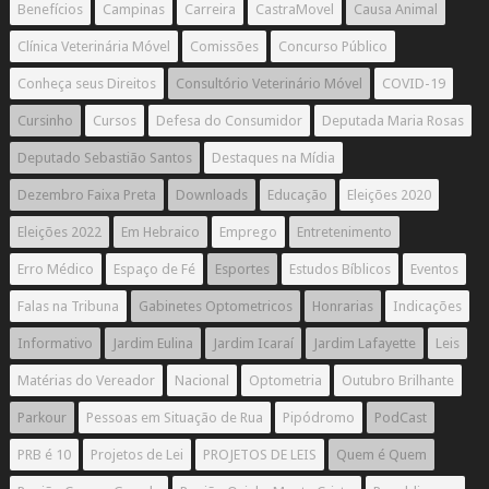
Benefícios
Campinas
Carreira
CastraMovel
Causa Animal
Clínica Veterinária Móvel
Comissões
Concurso Público
Conheça seus Direitos
Consultório Veterinário Móvel
COVID-19
Cursinho
Cursos
Defesa do Consumidor
Deputada Maria Rosas
Deputado Sebastião Santos
Destaques na Mídia
Dezembro Faixa Preta
Downloads
Educação
Eleições 2020
Eleições 2022
Em Hebraico
Emprego
Entretenimento
Erro Médico
Espaço de Fé
Esportes
Estudos Bíblicos
Eventos
Falas na Tribuna
Gabinetes Optometricos
Honrarias
Indicações
Informativo
Jardim Eulina
Jardim Icaraí
Jardim Lafayette
Leis
Matérias do Vereador
Nacional
Optometria
Outubro Brilhante
Parkour
Pessoas em Situação de Rua
Pipódromo
PodCast
PRB é 10
Projetos de Lei
PROJETOS DE LEIS
Quem é Quem