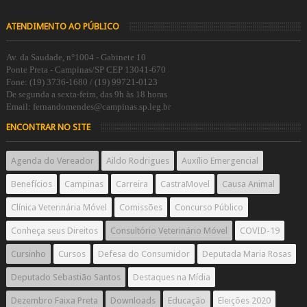
ATENDIMENTO AO PÚBLICO
Av. da Saudade, n°1004 - Gabinete 10
Ponte Preta - Campinas/SP CEP 13041-670
Fone: (19) 3736-1680 / (19) 99721-0123
De segunda a sexta-feira, das 9h às 18 horas
Email: fernandomendes@campinas.sp.leg.br
ENCONTRAR NO SITE
Agenda do Vereador
Aildo Rodrigues
Auxílio Emergencial
Benefícios
Campinas
Carreira
CastraMovel
Causa Animal
Clínica Veterinária Móvel
Comissões
Concurso Público
Conheça seus Direitos
Consultório Veterinário Móvel
COVID-19
Cursinho
Cursos
Defesa do Consumidor
Deputada Maria Rosas
Deputado Sebastião Santos
Destaques na Mídia
Dezembro Faixa Preta
Downloads
Educação
Eleições 2020