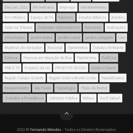
Eleições 2022
Em Hebraico
Emprego
Entretenimento
Erro Médico
Espaço de Fé
Esportes
Estudos Bíblicos
Eventos
Falas na Tribuna
Gabinetes Optometricos
Honrarias
Indicações
Informativo
Jardim Eulina
Jardim Icaraí
Jardim Lafayette
Leis
Matérias do Vereador
Nacional
Optometria
Outubro Brilhante
Parkour
Pessoas em Situação de Rua
Pipódromo
PodCast
PRB é 10
Projetos de Lei
PROJETOS DE LEIS
Quem é Quem
Região Campo Grande
Região Oziel e Monte Cristo
Republicanos
Requerimento
São Paulo
Tecnologia
Título de Eleitor
Trabalho e Previdência
Utilidade Pública
Vídeos
Você Sabia?
2023 ©
Fernando Mendes
- Todos os Direitos Reservados.