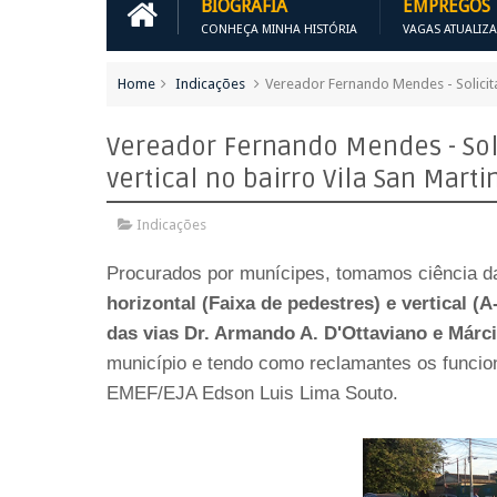
BIOGRAFIA
EMPREGOS
CONHEÇA MINHA HISTÓRIA
VAGAS ATUALIZ
Home
Indicações
Vereador Fernando Mendes - Solicita s
Vereador Fernando Mendes - Soli
vertical no bairro Vila San Marti
Indicações
Procurados por munícipes, tomamos ciência d
horizontal (Faixa de pedestres) e vertical 
das vias Dr. Armando A. D'Ottaviano e Márci
município e tendo como reclamantes os funcion
EMEF/EJA Edson Luis Lima Souto.