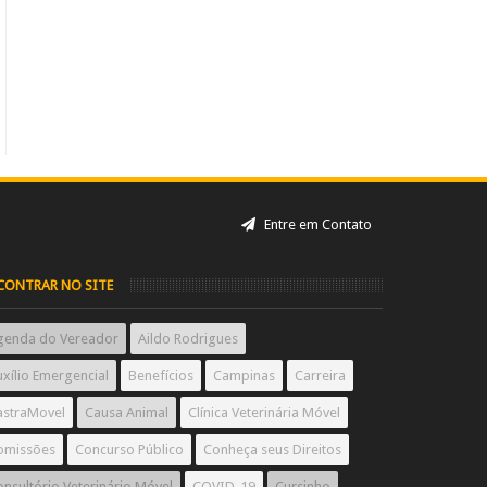
Entre em Contato
CONTRAR NO SITE
genda do Vereador
Aildo Rodrigues
xílio Emergencial
Benefícios
Campinas
Carreira
astraMovel
Causa Animal
Clínica Veterinária Móvel
omissões
Concurso Público
Conheça seus Direitos
nsultório Veterinário Móvel
COVID-19
Cursinho