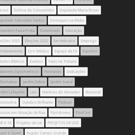
ursos
Defesa do Consumidor
Deputada Maria Rosas
eputado Sebastião Santos
Destaques na Mídia
ezembro Faixa Preta
Downloads
Educação
eições 2020
Eleições 2022
Em Hebraico
Emprego
ntretenimento
Erro Médico
Espaço de Fé
Esportes
tudos Bíblicos
Eventos
Falas na Tribuna
abinetes Optometricos
Honrarias
Indicações
nformativo
Jardim Eulina
Jardim Icaraí
rdim Lafayette
Leis
Matérias do Vereador
Nacional
ptometria
Outubro Brilhante
Parkour
essoas em Situação de Rua
Pipódromo
PodCast
B é 10
Projetos de Lei
PROJETOS DE LEIS
uem é Quem
Região Campo Grande