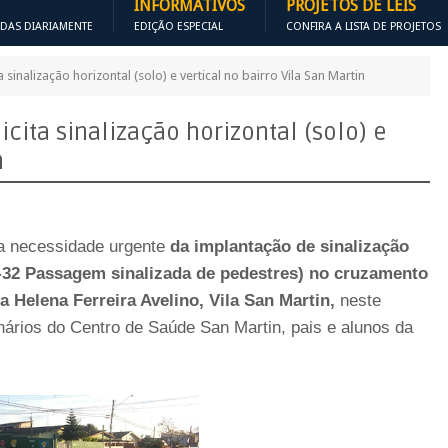
INFORMATIVOS
PROJETOS DE LEIS
ADAS DIARIAMENTE
EDIÇÃO ESPECIAL
CONFIRA A LISTA DE PROJETOS
inalização horizontal (solo) e vertical no bairro Vila San Martin
cita sinalização horizontal (solo) e
n
a necessidade urgente
da implantação de sinalização
(A-32 Passagem sinalizada de pedestres) no cruzamento
a Helena Ferreira Avelino, Vila San Martin,
neste
ários do Centro de Saúde San Martin, pais e alunos da