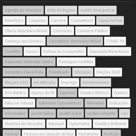
Agenda do Vereador
Aildo Rodrigues
Auxílio Emergencial
Benefícios
Campinas
Carreira
CastraMovel
Causa Animal
Clínica Veterinária Móvel
Comissões
Concurso Público
Conheça seus Direitos
Consultório Veterinário Móvel
COVID-19
Cursinho
Cursos
Defesa do Consumidor
Deputada Maria Rosas
Deputado Sebastião Santos
Destaques na Mídia
Dezembro Faixa Preta
Downloads
Educação
Eleições 2020
Eleições 2022
Em Hebraico
Emprego
Entretenimento
Erro Médico
Espaço de Fé
Esportes
Estudos Bíblicos
Eventos
Falas na Tribuna
Gabinetes Optometricos
Honrarias
Indicações
Informativo
Jardim Eulina
Jardim Icaraí
Jardim Lafayette
Leis
Matérias do Vereador
Nacional
Optometria
Outubro Brilhante
Parkour
Pessoas em Situação de Rua
Pipódromo
PodCast