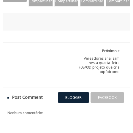
Compartilhar
Compartilhar
Compartilhar
Compartilhar
Próximo
Vereadores analisam
nesta quarta-feira
(08/08) projeto que cria
pipódromo
Post Comment
BLOGGER
FACEBOOK
Nenhum comentário: