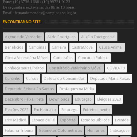
Fone: (19) 3736-1680 / (19) 99721-0123
De segunda a sexta-feira, das 9h às 18 horas
Email: fernandomendes@campinas.sp.leg.br
ENCONTRAR NO SITE
Agenda do Vereador
Aildo Rodrigues
Auxílio Emergencial
Benefícios
Campinas
Carreira
CastraMovel
Causa Animal
Clínica Veterinária Móvel
Comissões
Concurso Público
Conheça seus Direitos
Consultório Veterinário Móvel
COVID-19
Cursinho
Cursos
Defesa do Consumidor
Deputada Maria Rosas
Deputado Sebastião Santos
Destaques na Mídia
Dezembro Faixa Preta
Downloads
Educação
Eleições 2020
Eleições 2022
Em Hebraico
Emprego
Entretenimento
Erro Médico
Espaço de Fé
Esportes
Estudos Bíblicos
Eventos
Falas na Tribuna
Gabinetes Optometricos
Honrarias
Indicações