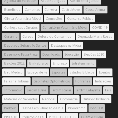
Agenda do Vereador
Aildo Rodrigues
Auxílio Emergencial
Benefícios
Campinas
Carreira
CastraMovel
Causa Animal
Clínica Veterinária Móvel
Comissões
Concurso Público
Conheça seus Direitos
Consultório Veterinário Móvel
COVID-19
Cursinho
Cursos
Defesa do Consumidor
Deputada Maria Rosas
Deputado Sebastião Santos
Destaques na Mídia
Dezembro Faixa Preta
Downloads
Educação
Eleições 2020
Eleições 2022
Em Hebraico
Emprego
Entretenimento
Erro Médico
Espaço de Fé
Esportes
Estudos Bíblicos
Eventos
Falas na Tribuna
Gabinetes Optometricos
Honrarias
Indicações
Informativo
Jardim Eulina
Jardim Icaraí
Jardim Lafayette
Leis
Matérias do Vereador
Nacional
Optometria
Outubro Brilhante
Parkour
Pessoas em Situação de Rua
Pipódromo
PodCast
PRB é 10
Projetos de Lei
PROJETOS DE LEIS
Quem é Quem