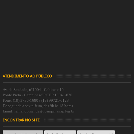
ATENDIMENTO AO PÚBLICO
Av. da Saudade, n°1004 - Gabinete 10
Ponte Preta - Campinas/SP CEP 13041-670
Fone: (19) 3736-1680 / (19) 99721-0123
De segunda a sexta-feira, das 9h às 18 horas
Email: fernandomendes@campinas.sp.leg.br
ENCONTRAR NO SITE