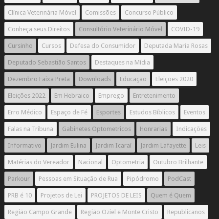
Clínica Veterinária Móvel
Comissões
Concurso Público
Conheça seus Direitos
Consultório Veterinário Móvel
COVID-19
Cursinho
Cursos
Defesa do Consumidor
Deputada Maria Rosas
Deputado Sebastião Santos
Destaques na Mídia
Dezembro Faixa Preta
Downloads
Educação
Eleições 2020
Eleições 2022
Em Hebraico
Emprego
Entretenimento
Erro Médico
Espaço de Fé
Esportes
Estudos Bíblicos
Eventos
Falas na Tribuna
Gabinetes Optometricos
Honrarias
Indicações
Informativo
Jardim Eulina
Jardim Icaraí
Jardim Lafayette
Leis
Matérias do Vereador
Nacional
Optometria
Outubro Brilhante
Parkour
Pessoas em Situação de Rua
Pipódromo
PodCast
PRB é 10
Projetos de Lei
PROJETOS DE LEIS
Quem é Quem
Região Campo Grande
Região Oziel e Monte Cristo
Republicanos