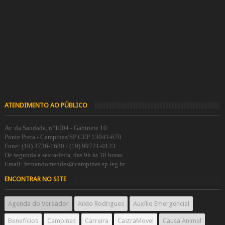
ATENDIMENTO AO PÚBLICO
Av. da Saudade, n°1004 - Gabinete 10
Ponte Preta - Campinas/SP CEP 13041-670
Fone: (19) 3736-1680 / (19) 99721-0123
De segunda a sexta-feira, das 9h às 18 horas
Email: fernandomendes@campinas.sp.leg.br
ENCONTRAR NO SITE
Agenda do Vereador
Aildo Rodrigues
Auxílio Emergencial
Benefícios
Campinas
Carreira
CastraMovel
Causa Animal