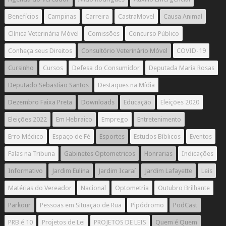
Benefícios
Campinas
Carreira
CastraMovel
Causa Animal
Clínica Veterinária Móvel
Comissões
Concurso Público
Conheça seus Direitos
Consultório Veterinário Móvel
COVID-19
Cursinho
Cursos
Defesa do Consumidor
Deputada Maria Rosas
Deputado Sebastião Santos
Destaques na Mídia
Dezembro Faixa Preta
Downloads
Educação
Eleições 2020
Eleições 2022
Em Hebraico
Emprego
Entretenimento
Erro Médico
Espaço de Fé
Esportes
Estudos Bíblicos
Eventos
Falas na Tribuna
Gabinetes Optometricos
Honrarias
Indicações
Informativo
Jardim Eulina
Jardim Icaraí
Jardim Lafayette
Leis
Matérias do Vereador
Nacional
Optometria
Outubro Brilhante
Parkour
Pessoas em Situação de Rua
Pipódromo
PodCast
PRB é 10
Projetos de Lei
PROJETOS DE LEIS
Quem é Quem