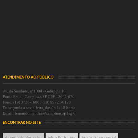
ATENDIMENTO AO PÚBLICO
Av. da Saudade, n°1004 - Gabinete 10
Ponte Preta - Campinas/SP CEP 13041-670
Fone: (19) 3736-1680 / (19) 99721-0123
De segunda a sexta-feira, das 9h às 18 horas
Email: fernandomendes@campinas.sp.leg.br
ENCONTRAR NO SITE
Agenda do Vereador
Aildo Rodrigues
Auxílio Emergencial