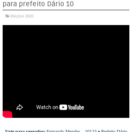
para prefeito Dário 10
Eleições 2020
V
ote para vereador:
Fernando Mendes – 10123
e
Prefeito Dário