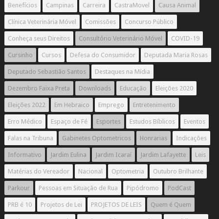
Benefícios
Campinas
Carreira
CastraMovel
Causa Animal
Clínica Veterinária Móvel
Comissões
Concurso Público
Conheça seus Direitos
Consultório Veterinário Móvel
COVID-19
Cursinho
Cursos
Defesa do Consumidor
Deputada Maria Rosas
Deputado Sebastião Santos
Destaques na Mídia
Dezembro Faixa Preta
Downloads
Educação
Eleições 2020
Eleições 2022
Em Hebraico
Emprego
Entretenimento
Erro Médico
Espaço de Fé
Esportes
Estudos Bíblicos
Eventos
Falas na Tribuna
Gabinetes Optometricos
Honrarias
Indicações
Informativo
Jardim Eulina
Jardim Icaraí
Jardim Lafayette
Leis
Matérias do Vereador
Nacional
Optometria
Outubro Brilhante
Parkour
Pessoas em Situação de Rua
Pipódromo
PodCast
PRB é 10
Projetos de Lei
PROJETOS DE LEIS
Quem é Quem