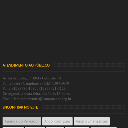
ATENDIMENTO AO PÚBLICO
Av. da Saudade, n°1004 - Gabinete 10
Ponte Preta - Campinas/SP CEP 13041-670
Fone: (19) 3736-1680 / (19) 99721-0123
De segunda a sexta-feira, das 9h às 18 horas
Email: fernandomendes@campinas.sp.leg.br
ENCONTRAR NO SITE
Agenda do Vereador
Aildo Rodrigues
Auxílio Emergencial