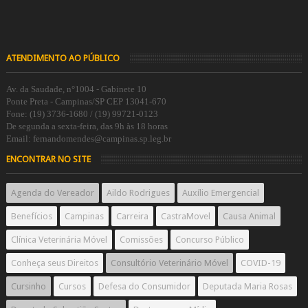
ATENDIMENTO AO PÚBLICO
Av. da Saudade, n°1004 - Gabinete 10
Ponte Preta - Campinas/SP CEP 13041-670
Fone: (19) 3736-1680 / (19) 99721-0123
De segunda a sexta-feira, das 9h às 18 horas
Email: fernandomendes@campinas.sp.leg.br
ENCONTRAR NO SITE
Agenda do Vereador
Aildo Rodrigues
Auxílio Emergencial
Benefícios
Campinas
Carreira
CastraMovel
Causa Animal
Clínica Veterinária Móvel
Comissões
Concurso Público
Conheça seus Direitos
Consultório Veterinário Móvel
COVID-19
Cursinho
Cursos
Defesa do Consumidor
Deputada Maria Rosas