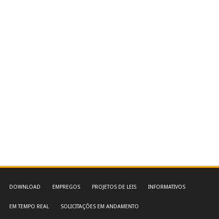
DOWNLOAD
EMPREGOS
PROJETOS DE LEIS
INFORMATIVOS
EM TEMPO REAL
SOLICITAÇÕES EM ANDAMENTO