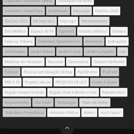
Deputado Sebastião Santos
Destaques na Mídia
Dezembro Faixa Preta
Downloads
Educação
Eleições 2020
Eleições 2022
Em Hebraico
Emprego
Entretenimento
Erro Médico
Espaço de Fé
Esportes
Estudos Bíblicos
Eventos
Falas na Tribuna
Gabinetes Optometricos
Honrarias
Indicações
Informativo
Jardim Eulina
Jardim Icaraí
Jardim Lafayette
Leis
Matérias do Vereador
Nacional
Optometria
Outubro Brilhante
Parkour
Pessoas em Situação de Rua
Pipódromo
PodCast
PRB é 10
Projetos de Lei
PROJETOS DE LEIS
Quem é Quem
Região Campo Grande
Região Oziel e Monte Cristo
Republicanos
Requerimento
São Paulo
Tecnologia
Título de Eleitor
Trabalho e Previdência
Utilidade Pública
Vídeos
Você Sabia?