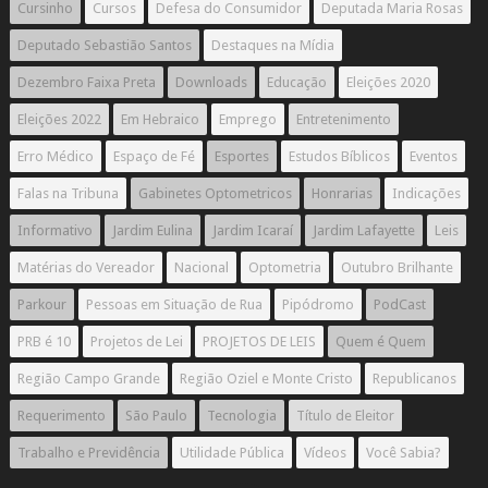
Cursinho
Cursos
Defesa do Consumidor
Deputada Maria Rosas
Deputado Sebastião Santos
Destaques na Mídia
Dezembro Faixa Preta
Downloads
Educação
Eleições 2020
Eleições 2022
Em Hebraico
Emprego
Entretenimento
Erro Médico
Espaço de Fé
Esportes
Estudos Bíblicos
Eventos
Falas na Tribuna
Gabinetes Optometricos
Honrarias
Indicações
Informativo
Jardim Eulina
Jardim Icaraí
Jardim Lafayette
Leis
Matérias do Vereador
Nacional
Optometria
Outubro Brilhante
Parkour
Pessoas em Situação de Rua
Pipódromo
PodCast
PRB é 10
Projetos de Lei
PROJETOS DE LEIS
Quem é Quem
Região Campo Grande
Região Oziel e Monte Cristo
Republicanos
Requerimento
São Paulo
Tecnologia
Título de Eleitor
Trabalho e Previdência
Utilidade Pública
Vídeos
Você Sabia?