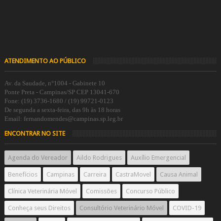
ATENDIMENTO AO PÚBLICO
Av. da Saudade, n°1004 - Gabinete 10
Ponte Preta - Campinas/SP CEP 13041-670
Fone: (19) 3736-1680 / (19) 99721-0123
De segunda a sexta-feira, das 9h às 18 horas
Email: fernandomendes@campinas.sp.leg.br
ENCONTRAR NO SITE
Agenda do Vereador
Aildo Rodrigues
Auxílio Emergencial
Benefícios
Campinas
Carreira
CastraMovel
Causa Animal
Clínica Veterinária Móvel
Comissões
Concurso Público
Conheça seus Direitos
Consultório Veterinário Móvel
COVID-19