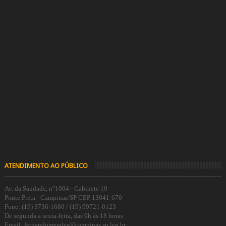
ATENDIMENTO AO PÚBLICO
Av. da Saudade, n°1004 - Gabinete 10
Ponte Preta - Campinas/SP CEP 13041-670
Fone: (19) 3736-1680 / (19) 99721-0123
De segunda a sexta-feira, das 9h às 18 horas
Email: fernandomendes@campinas.sp.leg.br