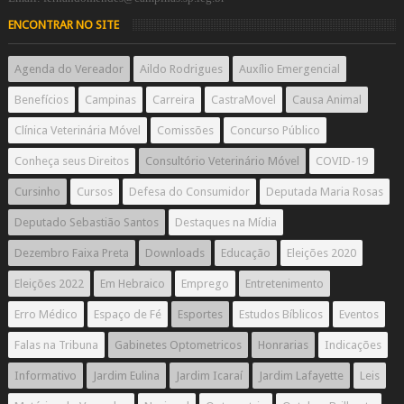
ENCONTRAR NO SITE
Agenda do Vereador
Aildo Rodrigues
Auxílio Emergencial
Benefícios
Campinas
Carreira
CastraMovel
Causa Animal
Clínica Veterinária Móvel
Comissões
Concurso Público
Conheça seus Direitos
Consultório Veterinário Móvel
COVID-19
Cursinho
Cursos
Defesa do Consumidor
Deputada Maria Rosas
Deputado Sebastião Santos
Destaques na Mídia
Dezembro Faixa Preta
Downloads
Educação
Eleições 2020
Eleições 2022
Em Hebraico
Emprego
Entretenimento
Erro Médico
Espaço de Fé
Esportes
Estudos Bíblicos
Eventos
Falas na Tribuna
Gabinetes Optometricos
Honrarias
Indicações
Informativo
Jardim Eulina
Jardim Icaraí
Jardim Lafayette
Leis