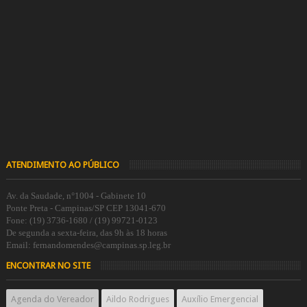
ATENDIMENTO AO PÚBLICO
Av. da Saudade, n°1004 - Gabinete 10
Ponte Preta - Campinas/SP CEP 13041-670
Fone: (19) 3736-1680 / (19) 99721-0123
De segunda a sexta-feira, das 9h às 18 horas
Email: fernandomendes@campinas.sp.leg.br
ENCONTRAR NO SITE
Agenda do Vereador
Aildo Rodrigues
Auxílio Emergencial