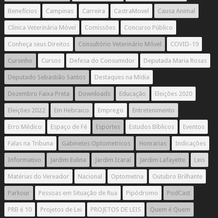
Benefícios
Campinas
Carreira
CastraMovel
Causa Animal
Clínica Veterinária Móvel
Comissões
Concurso Público
Conheça seus Direitos
Consultório Veterinário Móvel
COVID-19
Cursinho
Cursos
Defesa do Consumidor
Deputada Maria Rosas
Deputado Sebastião Santos
Destaques na Mídia
Dezembro Faixa Preta
Downloads
Educação
Eleições 2020
Eleições 2022
Em Hebraico
Emprego
Entretenimento
Erro Médico
Espaço de Fé
Esportes
Estudos Bíblicos
Eventos
Falas na Tribuna
Gabinetes Optometricos
Honrarias
Indicações
Informativo
Jardim Eulina
Jardim Icaraí
Jardim Lafayette
Leis
Matérias do Vereador
Nacional
Optometria
Outubro Brilhante
Parkour
Pessoas em Situação de Rua
Pipódromo
PodCast
PRB é 10
Projetos de Lei
PROJETOS DE LEIS
Quem é Quem