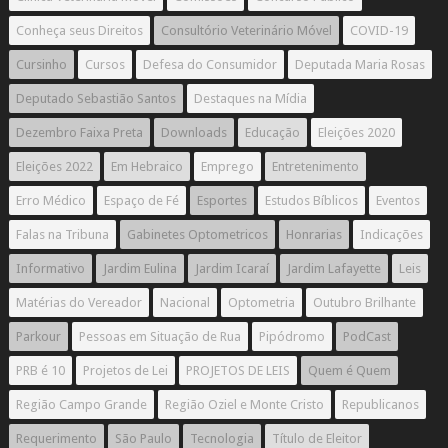
Conheça seus Direitos
Consultório Veterinário Móvel
COVID-19
Cursinho
Cursos
Defesa do Consumidor
Deputada Maria Rosas
Deputado Sebastião Santos
Destaques na Mídia
Dezembro Faixa Preta
Downloads
Educação
Eleições 2020
Eleições 2022
Em Hebraico
Emprego
Entretenimento
Erro Médico
Espaço de Fé
Esportes
Estudos Bíblicos
Eventos
Falas na Tribuna
Gabinetes Optometricos
Honrarias
Indicações
Informativo
Jardim Eulina
Jardim Icaraí
Jardim Lafayette
Leis
Matérias do Vereador
Nacional
Optometria
Outubro Brilhante
Parkour
Pessoas em Situação de Rua
Pipódromo
PodCast
PRB é 10
Projetos de Lei
PROJETOS DE LEIS
Quem é Quem
Região Campo Grande
Região Oziel e Monte Cristo
Republicanos
Requerimento
São Paulo
Tecnologia
Título de Eleitor