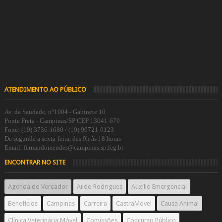
ATENDIMENTO AO PÚBLICO
Av. da Saudade, n°1004 - Gabinete 10
Ponte Preta - Campinas/SP CEP 13041-670
Fone: (19) 3736-1680 / (19) 99721-0123
De segunda a sexta-feira, das 9h às 18 horas
Email: fernandomendes@campinas.sp.leg.br
ENCONTRAR NO SITE
Agenda do Vereador
Aildo Rodrigues
Auxílio Emergencial
Benefícios
Campinas
Carreira
CastraMovel
Causa Animal
Clínica Veterinária Móvel
Comissões
Concurso Público