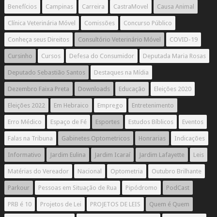
Benefícios
Campinas
Carreira
CastraMovel
Causa Animal
Clínica Veterinária Móvel
Comissões
Concurso Público
Conheça seus Direitos
Consultório Veterinário Móvel
COVID-19
Cursinho
Cursos
Defesa do Consumidor
Deputada Maria Rosas
Deputado Sebastião Santos
Destaques na Mídia
Dezembro Faixa Preta
Downloads
Educação
Eleições 2020
Eleições 2022
Em Hebraico
Emprego
Entretenimento
Erro Médico
Espaço de Fé
Esportes
Estudos Bíblicos
Eventos
Falas na Tribuna
Gabinetes Optometricos
Honrarias
Indicações
Informativo
Jardim Eulina
Jardim Icaraí
Jardim Lafayette
Leis
Matérias do Vereador
Nacional
Optometria
Outubro Brilhante
Parkour
Pessoas em Situação de Rua
Pipódromo
PodCast
PRB é 10
Projetos de Lei
PROJETOS DE LEIS
Quem é Quem