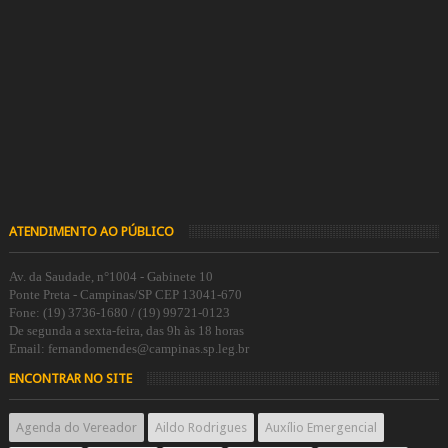
ATENDIMENTO AO PÚBLICO
Av. da Saudade, n°1004 - Gabinete 10
Ponte Preta - Campinas/SP CEP 13041-670
Fone: (19) 3736-1680 / (19) 99721-0123
De segunda a sexta-feira, das 9h às 18 horas
Email: fernandomendes@campinas.sp.leg.br
ENCONTRAR NO SITE
Agenda do Vereador
Aildo Rodrigues
Auxílio Emergencial