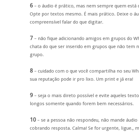
6
– o áudio é prático, mas nem sempre quem está d
Opte por textos mesmo. É mais prático. Deixe o á
compreensível falar do que digitar.
7
– não fique adicionando amigos em grupos do W
chata do que ser inserido em grupos que não tem na
grupo.
8
– cuidado com o que você compartilha no seu Wha
sua reputação pode ir pro lixo. Um print e já era!
9
– seja o mais direto possível e evite aqueles te
longos somente quando forem bem necessários.
10
– se a pessoa não respondeu, não mande áudio c
cobrando resposta. Calma! Se for urgente, ligue., 