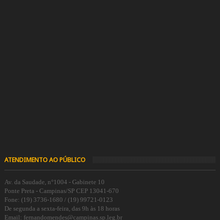
ATENDIMENTO AO PÚBLICO
Av. da Saudade, n°1004 - Gabinete 10
Ponte Preta - Campinas/SP CEP 13041-670
Fone: (19) 3736-1680 / (19) 99721-0123
De segunda a sexta-feira, das 9h às 18 horas
Email: fernandomendes@campinas.sp.leg.br