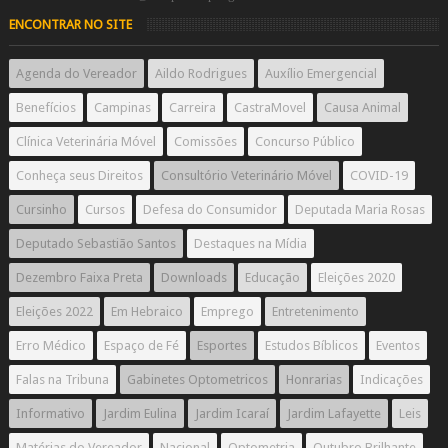
ENCONTRAR NO SITE
Agenda do Vereador
Aildo Rodrigues
Auxílio Emergencial
Benefícios
Campinas
Carreira
CastraMovel
Causa Animal
Clínica Veterinária Móvel
Comissões
Concurso Público
Conheça seus Direitos
Consultório Veterinário Móvel
COVID-19
Cursinho
Cursos
Defesa do Consumidor
Deputada Maria Rosas
Deputado Sebastião Santos
Destaques na Mídia
Dezembro Faixa Preta
Downloads
Educação
Eleições 2020
Eleições 2022
Em Hebraico
Emprego
Entretenimento
Erro Médico
Espaço de Fé
Esportes
Estudos Bíblicos
Eventos
Falas na Tribuna
Gabinetes Optometricos
Honrarias
Indicações
Informativo
Jardim Eulina
Jardim Icaraí
Jardim Lafayette
Leis
Matérias do Vereador
Nacional
Optometria
Outubro Brilhante