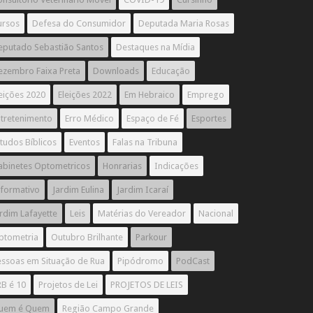
ursos
Defesa do Consumidor
Deputada Maria Rosas
eputado Sebastião Santos
Destaques na Mídia
ezembro Faixa Preta
Downloads
Educação
eições 2020
Eleições 2022
Em Hebraico
Emprego
ntretenimento
Erro Médico
Espaço de Fé
Esportes
tudos Bíblicos
Eventos
Falas na Tribuna
abinetes Optometricos
Honrarias
Indicações
nformativo
Jardim Eulina
Jardim Icaraí
rdim Lafayette
Leis
Matérias do Vereador
Nacional
ptometria
Outubro Brilhante
Parkour
essoas em Situação de Rua
Pipódromo
PodCast
B é 10
Projetos de Lei
PROJETOS DE LEIS
uem é Quem
Região Campo Grande