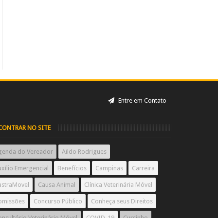
Entre em Contato
CONTRAR NO SITE
genda do Vereador
Aildo Rodrigues
xílio Emergencial
Benefícios
Campinas
Carreira
astraMovel
Causa Animal
Clínica Veterinária Móvel
omissões
Concurso Público
Conheça seus Direitos
nsultório Veterinário Móvel
COVID-19
Cursinho