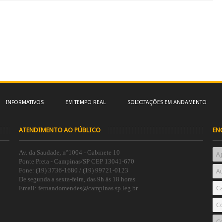
INFORMATIVOS
EM TEMPO REAL
SOLICITAÇÕES EM ANDAMENTO
ATENDIMENTO AO PÚBLICO
EN
Av. da Saudade, n°1004 - Gabinete 10
A
Ponte Preta - Campinas/SP CEP 13041-670
Fone: (19) 3736-1680 / (19) 99721-0123
Au
De segunda a sexta-feira, das 9h às 18 horas
Email: fernandomendes@campinas.sp.leg.br
C
C
Co